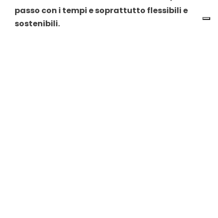
passo con i tempi e soprattutto flessibili e
sostenibili.
Published On: 21 Dicembre 2020
Categorie:
Aziende e Consulenti
Ti è piaciuto l'articolo?