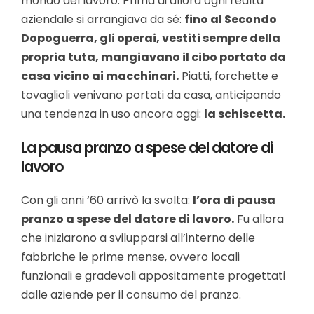
mondo del lavoro.
Prima di allora ogni realtà
aziendale si arrangiava da sé:
fino al Secondo
Dopoguerra, gli operai, vestiti sempre della
propria tuta, mangiavano il cibo portato da
casa vicino ai macchinari.
Piatti, forchette e
tovaglioli venivano portati da casa, anticipando
una tendenza in uso ancora oggi:
la schiscetta.
La pausa pranzo a spese del datore di
lavoro
Con gli anni ‘60 arrivò la svolta:
l’ora di pausa
pranzo a spese del datore di lavoro.
Fu allora
che iniziarono a svilupparsi all’interno delle
fabbriche le prime mense, ovvero locali
funzionali e gradevoli appositamente progettati
dalle aziende per il consumo del pranzo.