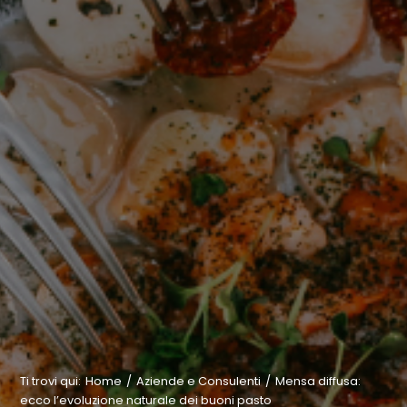
Ti trovi qui
:
Home
/
Aziende e Consulenti
/
Mensa diffusa:
ecco l’evoluzione naturale dei buoni pasto