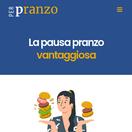
Salta
al
contenuto
La pausa pranzo
vantaggiosa