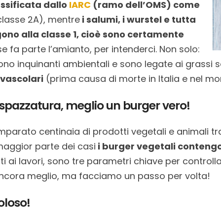
ssificata dallo
IARC
(ramo dell’OMS) come
lasse 2A), mentre
i salumi, i wurstel e tutta
no alla classe 1, cioè sono certamente
e fa parte l’amianto, per intenderci. Non solo:
ono inquinanti ambientali e sono legate ai grassi s
ovascolari
(prima causa di morte in Italia e nel m
 spazzatura, meglio un burger vero!
parato centinaia di prodotti vegetali e animali tr
aggior parte dei casi
i burger vegetali conteng
tti ai lavori, sono tre parametri chiave per controll
 ancora meglio, ma facciamo un passo per volta!
oloso!