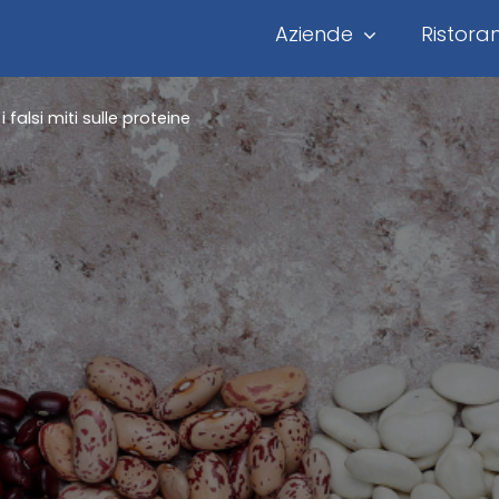
Aziende
Ristoran
 falsi miti sulle proteine