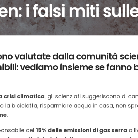
: i falsi miti sull
sono valutate dalla comunità scie
ibili: vediamo insieme se fanno 
 crisi climatica
, gli scienziati suggeriscono di ca
o la bicicletta, risparmiare acqua in casa, non spre
rne
.
sponsabile del
15% delle emissioni di gas serra
a li