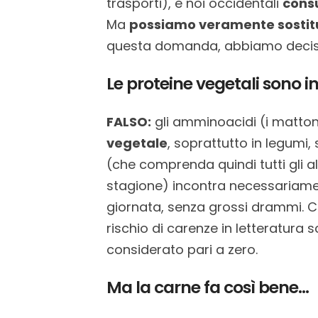
trasporti), e noi occidentali
consu
Ma
possiamo veramente sostitui
questa domanda, abbiamo deciso di
Le proteine vegetali sono 
FALSO:
gli amminoacidi (i mattoni
vegetale
, soprattutto in legumi, 
(che comprenda quindi tutti gli al
stagione) incontra necessariamen
giornata, senza grossi drammi. Ci 
rischio di carenze in letteratura 
considerato pari a zero.
Ma la carne fa così bene…