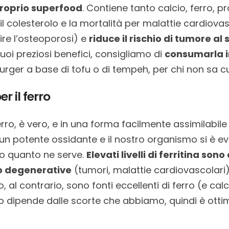
roprio superfood
. Contiene tanto calcio, ferro, pr
l colesterolo e la mortalità per malattie cardiovas
re l’osteoporosi) e
riduce il rischio di tumore al
uoi preziosi benefici, consigliamo di
consumarla i
urger a base di tofu o di tempeh, per chi non sa cu
 il ferro
rro, è vero, e in una forma facilmente assimilabil
 un potente ossidante e il nostro organismo si è e
o quanto ne serve.
Elevati livelli di ferritina son
o degenerative
(tumori, malattie cardiovascolari)
io, al contrario, sono fonti eccellenti di ferro (e 
 dipende dalle scorte che abbiamo, quindi è otti