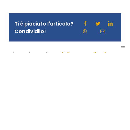
Ti è piaciuto l'articolo?
Condividilo!
About the Author:
Giuliana Gugliotti
Giornalista, blogger e social media
manager freelance. Aiuto aziende e
professionisti a raccontare la loro
storia e a costruirsi un’identità vincente sul web.
Azienda