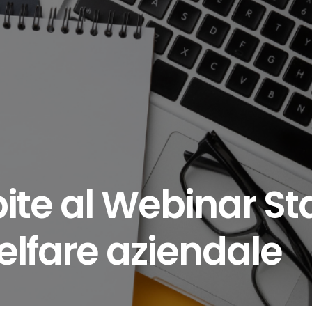
ite al Webinar S
elfare aziendale