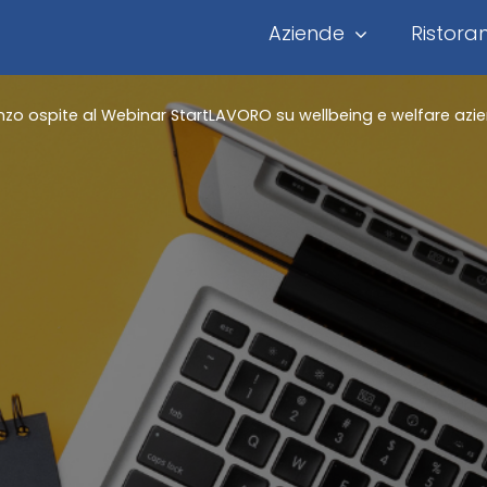
Aziende
Ristoran
nzo ospite al Webinar StartLAVORO su wellbeing e welfare azi