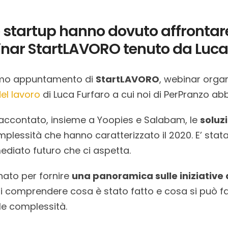
e startup hanno dovuto affrontar
inar StartLAVORO tenuto da Luca 
 primo appuntamento di
StartLAVORO
, webinar orga
el lavoro
di Luca Furfaro a cui noi di PerPranzo a
accontato, insieme a Yoopies e Salabam, le
soluz
plessità che hanno caratterizzato il 2020. E’ sta
mediato futuro che ci aspetta.
 nato per fornire
una panoramica sulle iniziative 
di comprendere cosa è stato fatto e cosa si può f
le complessità.