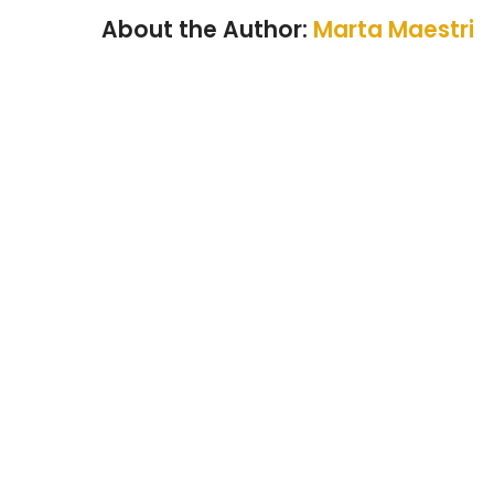
About the Author:
Marta Maestri
Marketer e content creator, co
esperienza in aziende Food & B
PerPranzo è il primo servizio di mensa diffusa
digitale che permette di ottimizzare i costi senza
rinunciare ai buoni pasto e con una qualità migli
di una mensa aziendale.