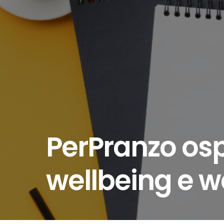
PerPranzo osp
wellbeing e w