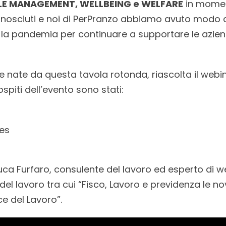
LE MANAGEMENT, WELLBEING e WELFARE
in moment
osciuti e noi di PerPranzo abbiamo avuto modo di
a pandemia per continuare a supportare le aziende
idee nate da questa tavola rotonda, riascolta il webi
ospiti dell’evento sono stati:
es
ca Furfaro, consulente del lavoro ed esperto di wel
del lavoro tra cui “Fisco, Lavoro e previdenza le nov
ce del Lavoro”.