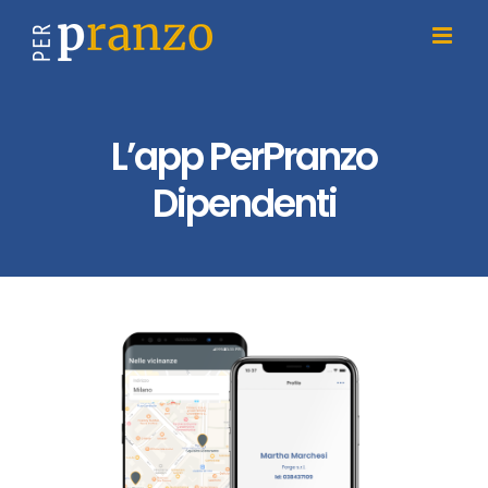
Salta
al
contenuto
L’app PerPranzo
Dipendenti