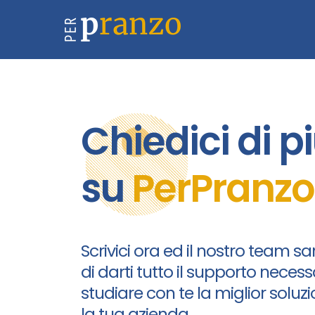
Salta
al
contenuto
Chiedici di p
su
PerPranzo
Scrivici ora ed il nostro team sar
di darti tutto il supporto necess
studiare con te la miglior soluz
la tua azienda.