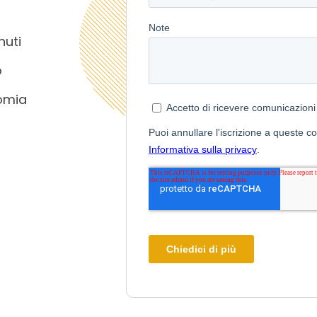
nuti
o
omia